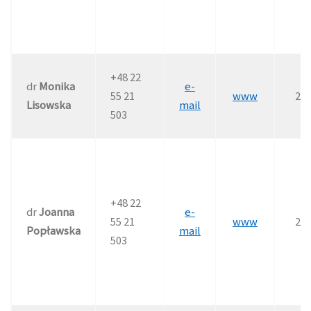
+48 22
dr
Monika
e-
55 21
www
21
Lisowska
mail
503
+48 22
dr
Joanna
e-
55 21
www
21
Popławska
mail
503