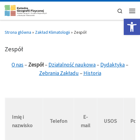
Skip to content
Search
Men
Op
Strona główna
»
Zakład Klimatologii
»
Zespół
Zespół
O nas
–
Zespół
–
Działalność naukowa
–
Dydaktyka
–
Zebrania Zakładu
–
Historia
Imię i
E-
Telefon
USOS
Pok
nazwisko
mail