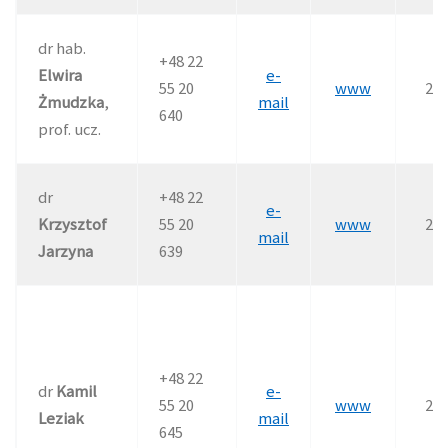
dr hab.
+48 22
Elwira
e-
55 20
www
21
Żmudzka
,
mail
640
prof. ucz.
dr
+48 22
e-
Krzysztof
55 20
www
21
mail
Jarzyna
639
+48 22
dr
Kamil
e-
55 20
www
21
Leziak
mail
645