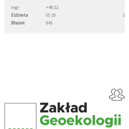
mgr
+48 22
Elżbieta
55 20
21
Błażek
645