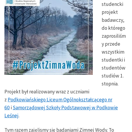
studencki
projekt
badawczy,
do którego
zaprosiliśm
y przede
wszystkim
studentki i
studentów
studiów 1.
stopnia.
Projekt był realizowany wraz z uczniami
z
Podkowiańskiego Liceum Ogólnokształcącego nr
60
i
Samorządowej Szkoły Podstawowej w Podkowie
Leśnej
.
Tym razem zajęlismy się badaniami Zimnej Wody. To