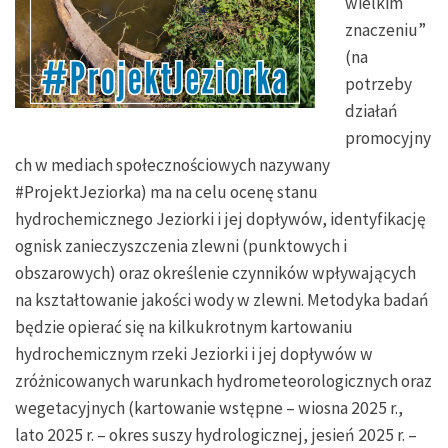
wielkim
znaczeniu”
(na
potrzeby
działań
promocyjny
ch w mediach społecznościowych nazywany
#ProjektJeziorka) ma na celu ocenę stanu
hydrochemicznego Jeziorki i jej dopływów, identyfikację
ognisk zanieczyszczenia zlewni (punktowych i
obszarowych) oraz określenie czynników wpływających
na kształtowanie jakości wody w zlewni. Metodyka badań
będzie opierać się na kilkukrotnym kartowaniu
hydrochemicznym rzeki Jeziorki i jej dopływów w
zróżnicowanych warunkach hydrometeorologicznych oraz
wegetacyjnych (kartowanie wstępne – wiosna 2025 r.,
lato 2025 r. – okres suszy hydrologicznej, jesień 2025 r. –