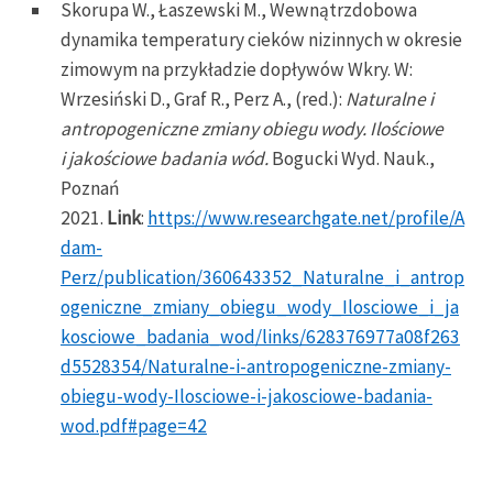
Skorupa W., Łaszewski M., Wewnątrzdobowa
dynamika temperatury cieków nizinnych w okresie
zimowym na przykładzie dopływów Wkry. W:
Wrzesiński D., Graf R., Perz A., (red.):
Naturalne i
antropogeniczne zmiany obiegu wody. Ilościowe
i jakościowe badania wód.
Bogucki Wyd. Nauk.,
Poznań
2021.
Link
:
https://www.researchgate.net/profile/A
dam-
Perz/publication/360643352_Naturalne_i_antrop
ogeniczne_zmiany_obiegu_wody_Ilosciowe_i_ja
kosciowe_badania_wod/links/628376977a08f263
d5528354/Naturalne-i-antropogeniczne-zmiany-
obiegu-wody-Ilosciowe-i-jakosciowe-badania-
wod.pdf#page=42