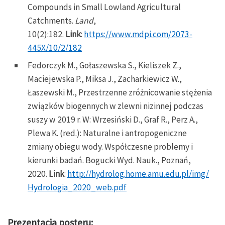
Compounds in Small Lowland Agricultural
Catchments.
Land
,
10(2):182.
Link
:
https://www.mdpi.com/2073-
445X/10/2/182
Fedorczyk M., Gołaszewska S., Kieliszek Z.,
Maciejewska P., Miksa J., Zacharkiewicz W.,
Łaszewski M., Przestrzenne zróżnicowanie stężenia
związków biogennych w zlewni nizinnej podczas
suszy w 2019 r. W: Wrzesiński D., Graf R., Perz A.,
Plewa K. (red.): Naturalne i antropogeniczne
zmiany obiegu wody. Współczesne problemy i
kierunki badań. Bogucki Wyd. Nauk., Poznań,
2020.
Link
:
http://hydrolog.home.amu.edu.pl/img/
Hydrologia_2020_web.pdf
Prezentacja posteru: