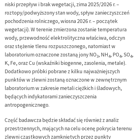
niski przepływ i brak wegetacji, zima 2025/2026 r. –
roztopy/podwyższony stan wody, spływ zanieczyszczeń
pochodzenia rolniczego, wiosna 2026 r. – początek
wegetacji). W terenie zmierzona zostanie temperatura
wody, przewodność elektrolityczna właściwa, odczyn
oraz stężenie tlenu rozpuszczonego, natomiast w
laboratorium oznaczone zostaną jony NO
, NH
, PO
, SO
,
3
4
4
4
K, Fe, oraz Cu (wskaźniki biogenne, zasolenia, metale).
Dodatkowo próbki pobrane z kilku najważniejszych
punktów w zlewni zostaną oznaczone w zewnętrznym
laboratorium w zakresie metali ciężkich i śladowych,
będących indykatorami zanieczyszczenia
antropogenicznego.
Część badawcza będzie składać się również z analiz
przestrzennych, mających na celu ocenę pokrycia terenu
zlewni cząstkowych zamkniętych przez punkty