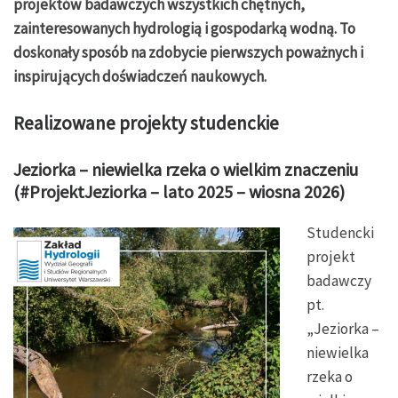
projektów badawczych wszystkich chętnych,
zainteresowanych hydrologią i gospodarką wodną. To
doskonały sposób na zdobycie pierwszych poważnych i
inspirujących doświadczeń naukowych.
Realizowane projekty studenckie
Jeziorka – niewielka rzeka o wielkim znaczeniu
(#ProjektJeziorka – lato 2025 – wiosna 2026)
Studencki
projekt
badawczy
pt.
„Jeziorka –
niewielka
rzeka o