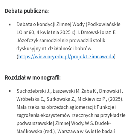
Debata publiczna
:
Debata o kondycji Zimnej Wody (Podkowiańskie
LO nr 60, 4 kwietnia 2025 r.). I. Dmowski oraz E.
Józefczyk samodzielnie prowadzili stolik
dyskusyjny nt. działalności bobrów.
(
https://wiewiory.edu.pl/projekt-zimnawoda
)
Rozdział w monografii:
Suchożebrski J., Łaszewski M. Żaba K., Dmowski I,
Wróbelska E., Sułkowska Z., Mickiewicz P., (2025).
Mała rzeka na obrzeżach aglomeracji: Funkcje i
zagrożenia ekosystemów rzecznych na przykładzie
podwarszawskiej Zimnej Wody. W S. Dudek-
Mańkowska (red.), Warszawa w świetle badań