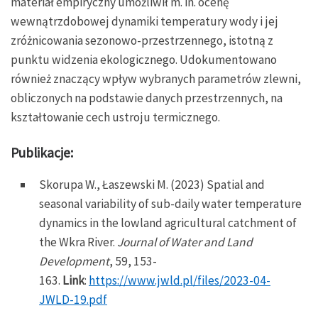
materiał empiryczny umożliwił m. in. ocenę
wewnątrzdobowej dynamiki temperatury wody i jej
zróżnicowania sezonowo-przestrzennego, istotną z
punktu widzenia ekologicznego. Udokumentowano
również znaczący wpływ wybranych parametrów zlewni,
obliczonych na podstawie danych przestrzennych, na
kształtowanie cech ustroju termicznego.
Publikacje:
Skorupa W., Łaszewski M. (2023) Spatial and
seasonal variability of sub-daily water temperature
dynamics in the lowland agricultural catchment of
the Wkra River.
Journal of Water and Land
Development
, 59, 153-
163.
Link
:
https://www.jwld.pl/files/2023-04-
JWLD-19.pdf