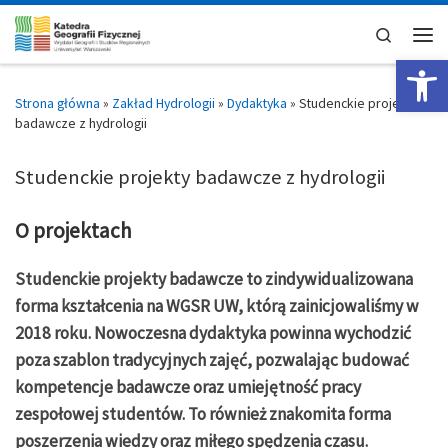
Skip to content
Search
Men
Op
Strona główna
»
Zakład Hydrologii
»
Dydaktyka
»
Studenckie projekty
badawcze z hydrologii
Studenckie projekty badawcze z hydrologii
O projektach
Studenckie projekty badawcze to zindywidualizowana
forma kształcenia na WGSR UW, którą zainicjowaliśmy w
2018 roku. Nowoczesna dydaktyka powinna wychodzić
poza szablon tradycyjnych zajęć, pozwalając budować
kompetencje badawcze oraz umiejętność pracy
zespołowej studentów. To również znakomita forma
poszerzenia wiedzy oraz miłego spędzenia czasu.