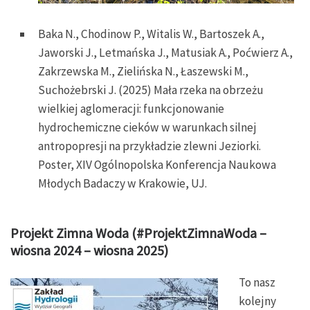
Baka N., Chodinow P., Witalis W., Bartoszek A.,
Jaworski J., Letmańska J., Matusiak A., Poćwierz A.,
Zakrzewska M., Zielińska N., Łaszewski M.,
Suchożebrski J. (2025) Mała rzeka na obrzeżu
wielkiej aglomeracji: funkcjonowanie
hydrochemiczne cieków w warunkach silnej
antropopresji na przykładzie zlewni Jeziorki.
Poster, XIV Ogólnopolska Konferencja Naukowa
Młodych Badaczy w Krakowie, UJ.
Projekt Zimna Woda (#ProjektZimnaWoda –
wiosna 2024 – wiosna 2025)
To nasz
kolejny