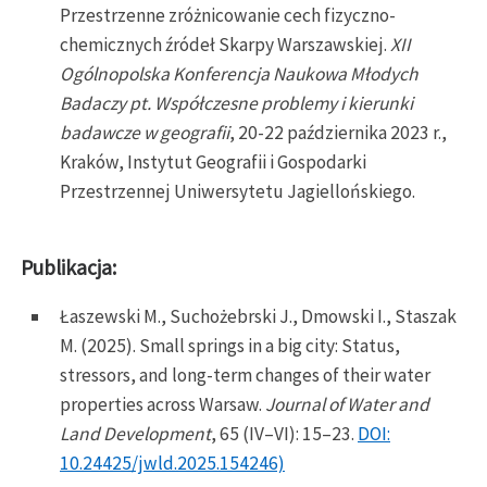
Przestrzenne zróżnicowanie cech fizyczno-
chemicznych źródeł Skarpy Warszawskiej.
XII
Ogólnopolska Konferencja Naukowa Młodych
Badaczy pt. Współczesne problemy i kierunki
badawcze w geografii
, 20-22 października 2023 r.,
Kraków, Instytut Geografii i Gospodarki
Przestrzennej Uniwersytetu Jagiellońskiego.
Publikacja:
Łaszewski M., Suchożebrski J., Dmowski I., Staszak
M. (2025). Small springs in a big city: Status,
stressors, and long-term changes of their water
properties across Warsaw.
Journal of Water and
Land Development
, 65 (IV–VI): 15–23.
DOI:
10.24425/jwld.2025.154246)