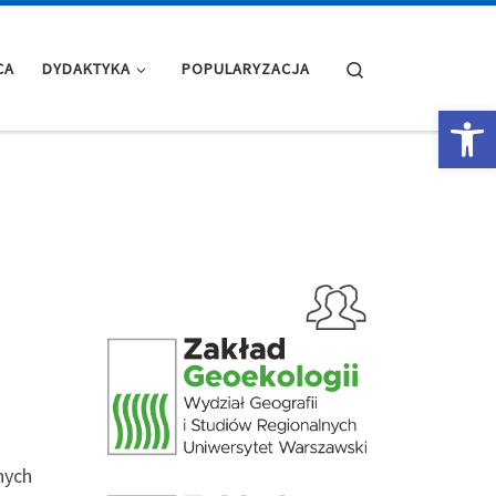
Search
CA
DYDAKTYKA
POPULARYZACJA
Op
nych