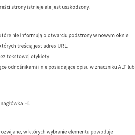
eści strony istnieje ale jest uszkodzony.
 które nie informują o otwarciu podstrony w nowym oknie.
których treścią jest adres URL.
bez tekstowej etykiety
ące odnośnikami i nie posiadające opisu w znaczniku ALT lub 
a nagłówka H1.
y
y rozwijane, w których wybranie elementu powoduje