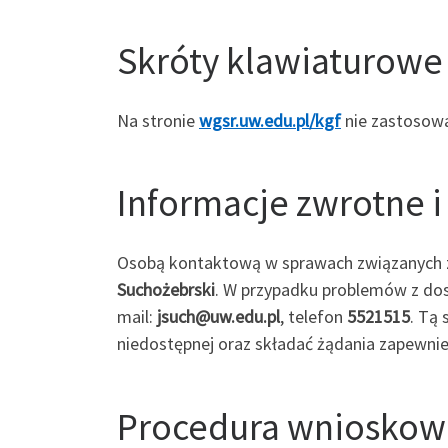
Skróty klawiaturowe
Na stronie
wgsr.uw.edu.pl/kgf
nie zastosowa
Informacje zwrotne 
Osobą kontaktową w sprawach związanych z 
Suchożebrski
. W przypadku problemów z dos
mail:
jsuch@uw.edu.pl
, telefon
5521515
. Tą
niedostępnej oraz składać żądania zapewnie
Procedura wniosko