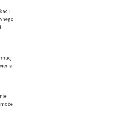
kacji
ywnego
i
rmacji
wienia
nie
e może