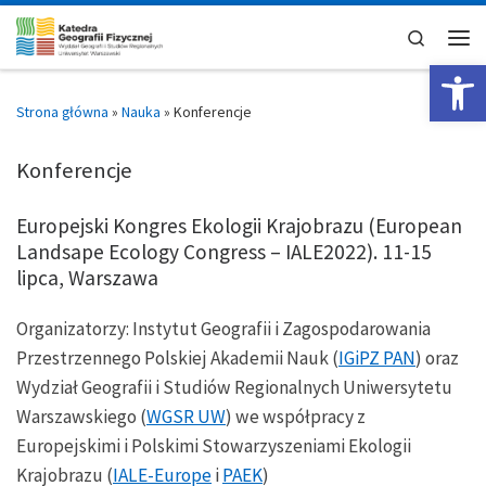
Skip to content
Search
Men
Op
Strona główna
»
Nauka
»
Konferencje
Konferencje
Europejski Kongres Ekologii Krajobrazu (European
Landsape Ecology Congress – IALE2022). 11-15
lipca, Warszawa
Organizatorzy: Instytut Geografii i Zagospodarowania
Przestrzennego Polskiej Akademii Nauk (
IGiPZ PAN
) oraz
Wydział Geografii i Studiów Regionalnych Uniwersytetu
Warszawskiego (
WGSR UW
) we współpracy z
Europejskimi i Polskimi Stowarzyszeniami Ekologii
Krajobrazu (
IALE-Europe
i
PAEK
)