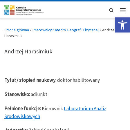
Skip to content
Search
Men
Op
Strona główna
»
Pracownicy Katedry Geografii Fizycznej
»
Andrzej
Harasimiuk
Andrzej Harasimiuk
Tytuł / stopień naukowy:
doktor habilitowany
Stanowisko:
adiunkt
Pełnione funkcje:
Kierownik
Laboratorium Analiz
Środowiskowych